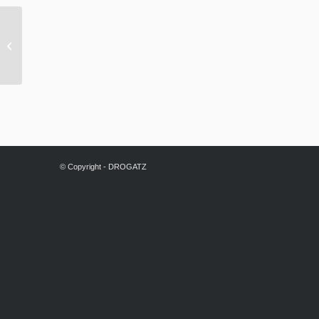
Steuerklassen – Die
richtige Wahl ist Geld
wert: Heiraten oder
Ledig blei...
© Copyright - DROGATZ